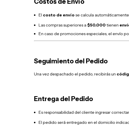
Costos de Envío
El
costo de envío
se calcula automáticamente e
Las compras superiores a
$50.000
tienen
envi
En caso de promociones especiales, el envío p
Seguimiento del Pedido
Una vez despachado el pedido, recibirás un
códig
Entrega del Pedido
Es responsabilidad del cliente ingresar correcta
El pedido será entregado en el domicilio indicad