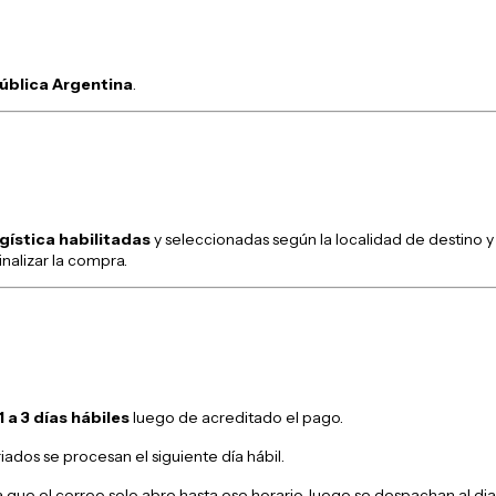
pública Argentina
.
gística habilitadas
y seleccionadas según la localidad de destino y 
nalizar la compra.
1 a 3 días hábiles
luego de acreditado el pago.
iados se procesan el siguiente día hábil.
ya que el correo solo abre hasta ese horario, luego se despachan al dia