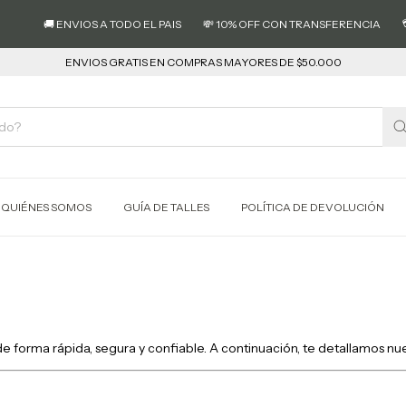
💳 3
🚚 ENVIOS A TODO EL PAIS
💸 10% OFF CON TRANSFERENCIA
ENVIOS GRATIS EN COMPRAS MAYORES DE $50.000
QUIÉNES SOMOS
GUÍA DE TALLES
POLÍTICA DE DEVOLUCIÓN
forma rápida, segura y confiable. A continuación, te detallamos nues