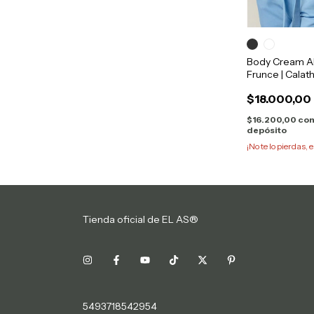
Body Cream A
Frunce | Calat
$18.000,00
$16.200,00
co
depósito
¡No te lo pierdas, e
Tienda oficial de EL AS®
5493718542954