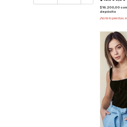
$16.200,00
co
depósito
¡No te lo pierdas, e