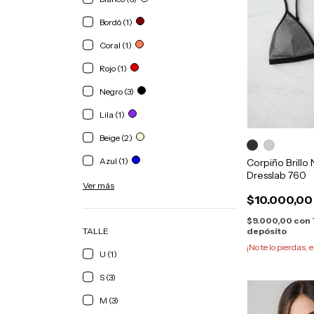
Bordó (1)
Coral (1)
Rojo (1)
Negro (3)
Lila (1)
Beige (2)
Azul (1)
Corpiño Brillo 
Dresslab 760
Ver más
$10.000,00
$9.000,00
con
TALLE
depósito
¡No te lo pierdas, e
U (1)
S (3)
M (3)