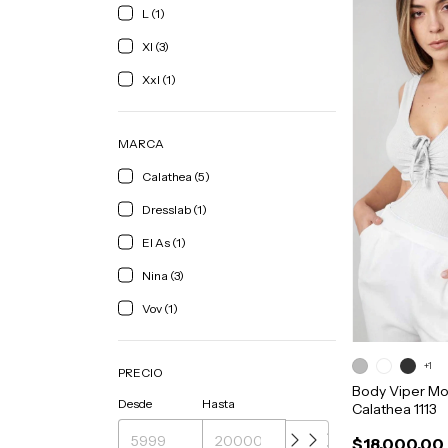
L (1)
Xl (3)
Xxl (1)
MARCA
Calathea (5)
Dresslab (1)
El As (1)
Nina (3)
Vov (1)
+1
PRECIO
Body Viper Mor
Desde
Hasta
Calathea 1113
$18.000,00