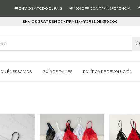
💳 3 C
🚚 ENVIOS A TODO EL PAIS
💸 10% OFF CON TRANSFERENCIA
ENVIOS GRATIS EN COMPRAS MAYORES DE $50.000
QUIÉNES SOMOS
GUÍA DE TALLES
POLÍTICA DE DEVOLUCIÓN