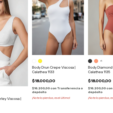
+1
Body Drun Crepe Viscosa |
Body Diamond 
Calathea 1133
Calathea 1135
$18.000,00
$18.000,00
$16.200,00
con
Transferencia o
$16.200,00
con
depósito
depósito
¡No te lo pierdas, es el último!
¡No te lo pierdas, e
ley Viscosa |