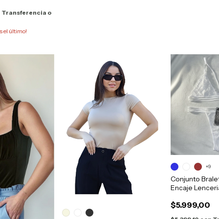
n
Transferencia o
s el último!
+9
Conjunto Brale
Encaje Lenceri
$5.999,00