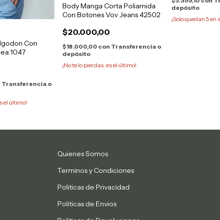
$5.399,10
con
T
Body Manga Corta Poliamida
depósito
Con Botones Vov Jeans 42502
¡Solo quedan
5
en s
$20.000,00
lgodon Con
$18.000,00
con
Transferencia o
hea 1047
depósito
¡No te lo pierdas, es el último!
n
Transferencia o
s el último!
Quienes Somos
Terminos y Condiciones
Politicas de Privacidad
Politicas de Envios