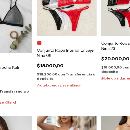
Conjunto Ropa I
Nina 23
Conjunto Ropa Interior Encaje |
Nina 08
$20.000,00
$18.000,00
Noche Kali |
$18.000,00
con
depósito
$16.200,00
con
Transferencia o
¡No te lo pierdas, e
depósito
¡No te lo pierdas, es el último!
Transferencia o
s el último!