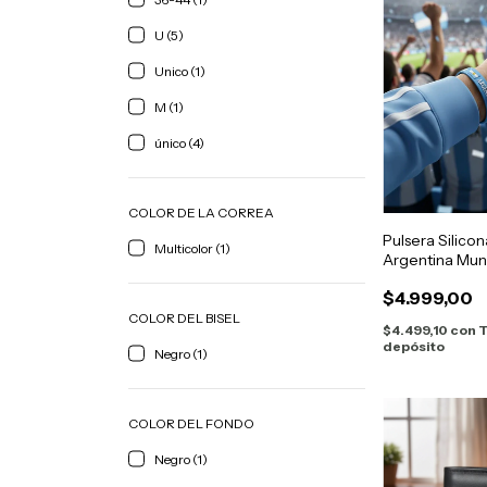
U (5)
Unico (1)
M (1)
único (4)
COLOR DE LA CORREA
Pulsera Silic
Multicolor (1)
Argentina Mun
$4.999,00
COLOR DEL BISEL
$4.499,10
con
T
depósito
Negro (1)
COLOR DEL FONDO
Negro (1)