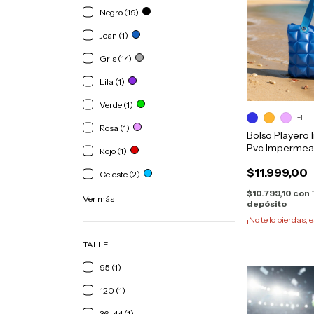
Negro (19)
Jean (1)
Gris (14)
Lila (1)
Verde (1)
+1
Rosa (1)
Bolso Playero 
Pvc Impermea
Rojo (1)
$11.999,00
Celeste (2)
$10.799,10
con
Ver más
depósito
¡No te lo pierdas, e
TALLE
95 (1)
120 (1)
36-44 (1)