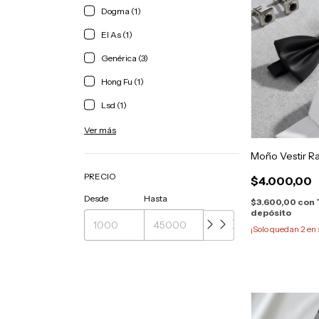
Dogma (1)
El As (1)
Genérica (3)
Hong Fu (1)
Lsd (1)
Ver más
Moño Vestir R
PRECIO
$4.000,00
Desde
Hasta
$3.600,00
con
depósito
¡Solo quedan
2
en 