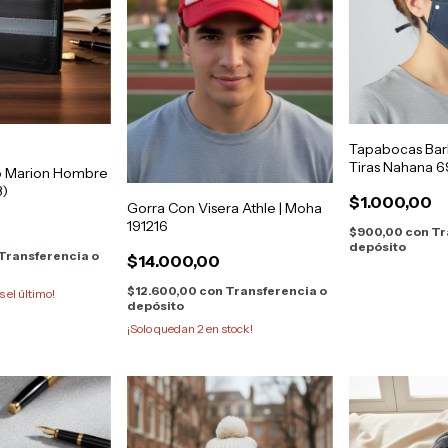
Tapabocas Bar
Tiras Nahana 
ro Marion Hombre
3)
$1.000,00
Gorra Con Visera Athle | Moha
191216
$900,00
con
Tr
depósito
Transferencia o
$14.000,00
$12.600,00
con
Transferencia o
s el último!
depósito
¡Solo quedan
2
en stock!