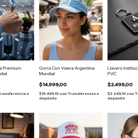
ona Premium
Gorra Con Visera Argentina
Llavero Institu
dial
Mundial
PVC
$14.999,00
$2.499,00
ransferencia o
$13.499,10
con
Transferencia o
$2.249,10
con
T
depósito
depósito