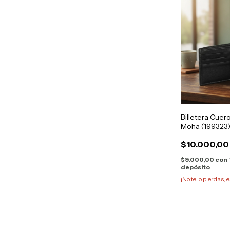
Billetera Cuer
Moha (199323
$10.000,00
$9.000,00
con
depósito
¡No te lo pierdas, e