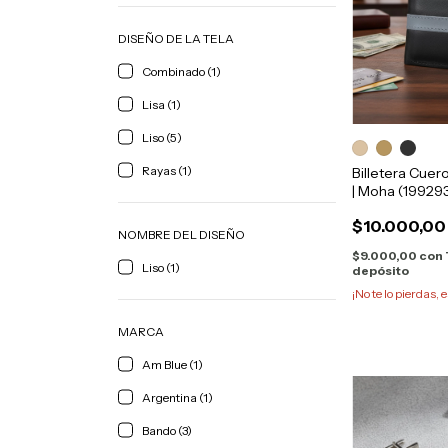
DISEÑO DE LA TELA
Combinado (1)
Lisa (1)
Liso (5)
Rayas (1)
Billetera Cue
| Moha (19929
$10.000,00
NOMBRE DEL DISEÑO
$9.000,00
con
Liso (1)
depósito
¡No te lo pierdas, e
MARCA
Am Blue (1)
Argentina (1)
Bando (3)