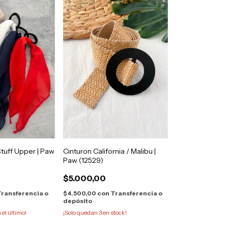
Stuff Upper | Paw
Cinturon California / Malibu |
Paw (12529)
$5.000,00
ransferencia o
$4.500,00
con
Transferencia o
depósito
s el último!
¡Solo quedan
3
en stock!