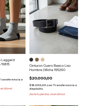
e Laggard
 19815
Cinturon Cuero Basico Liso
Hombre | Moha 195260
$20.000,00
Transferencia o
$18.000,00
con
Transferencia o
s el último!
depósito
¡No te lo pierdas, es el último!