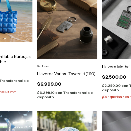
Inflable Burbujas
ble
Llavero Methal
8 colores
Llaveros Varios | Taverniti [1110]
$2.500,00
Transferencia o
$6.999,00
$2.250,00
con
T
depósito
s el último!
$6.299,10
con
Transferencia o
¡Solo quedan
4
en s
depósito