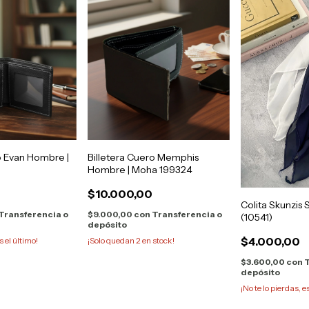
o Evan Hombre |
Billetera Cuero Memphis
)
Hombre | Moha 199324
$10.000,00
Colita Skunzis 
Transferencia o
$9.000,00
con
Transferencia o
(10541)
depósito
$4.000,00
s el último!
¡Solo quedan
2
en stock!
$3.600,00
con
T
depósito
¡No te lo pierdas, e