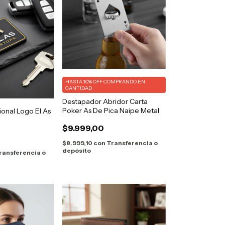
HASTA 10% OFF
COMPRANDO EN
CANTIDAD
Destapador Abridor Carta
Poker As De Pica Naipe Metal
cional Logo El As
$9.999,00
$8.999,10
con
Transferencia o
depósito
ransferencia o