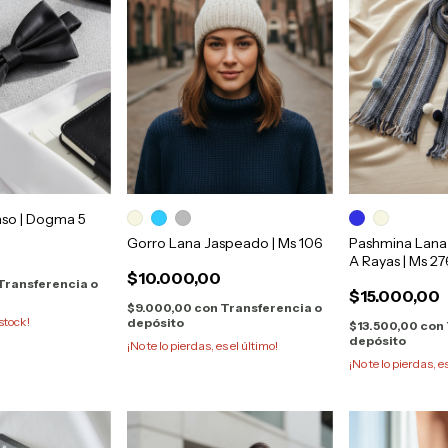
aso | Dogma 5
Gorro Lana Jaspeado | Ms 106
Pashmina Lan
A Rayas | Ms 27
$10.000,00
Transferencia o
$15.000,00
$9.000,00
con
Transferencia o
stock!
depósito
$13.500,00
con
depósito
¡No te lo pierdas, es el último!
¡No te lo pierdas, e