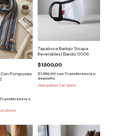
Tapaboca Barbijo Tricapa
Reversibles | Bando 0006
$1.500,00
a Con Pompones
$1.350,00
con
Transferencia o
depósito
6
¡Solo quedan
5
en stock!
Transferencia o
s el último!