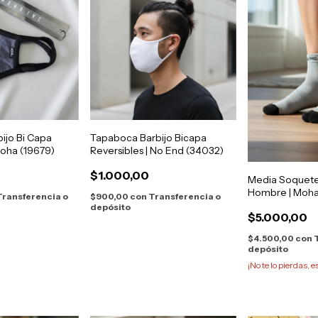
ijo Bi Capa
Tapaboca Barbijo Bicapa
Moha (19679)
Reversibles | No End (34032)
$1.000,00
Media Soquet
Hombre | Moha
Transferencia o
$900,00
con
Transferencia o
depósito
$5.000,00
$4.500,00
con
depósito
¡No te lo pierdas, e