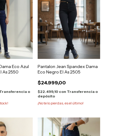
 Dama Eco Azul
Pantalon Jean Spandex Dama
El As 2550
Eco Negro El As 2505
$24.999,00
Transferencia o
$22.499,10
con
Transferencia o
depósito
tock!
¡No te lo pierdas, es el último!