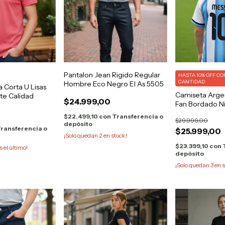
Pantalon Jean Rigido Regular
HASTA 10% OFF
CO
CANTIDAD
Hombre Eco Negro El As 5505
Corta U Lisas
Camiseta Arge
te Calidad
$24.999,00
Fan Bordado N
$22.499,10
con
Transferencia o
$29.999,00
depósito
ransferencia o
$25.999,00
¡Solo quedan
2
en stock!
$23.399,10
con
s el último!
depósito
¡Solo quedan
3
en s