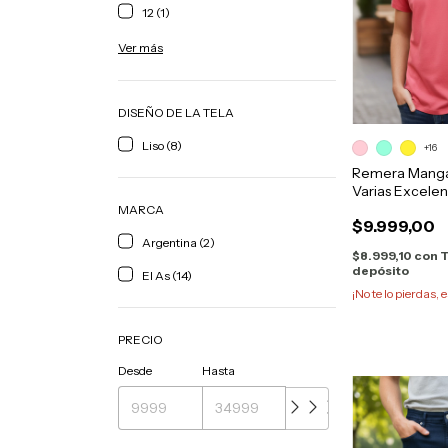
12 (1)
Ver más
DISEÑO DE LA TELA
Liso (8)
+16
Remera Manga 
Varias Excelen
MARCA
$9.999,00
Argentina (2)
$8.999,10
con
T
depósito
El As (14)
¡No te lo pierdas, e
PRECIO
Desde
Hasta