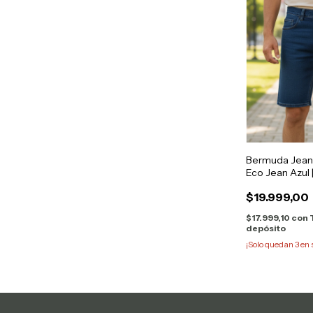
Bermuda Jea
Eco Jean Azul 
$19.999,00
$17.999,10
con
depósito
¡Solo quedan
3
en 