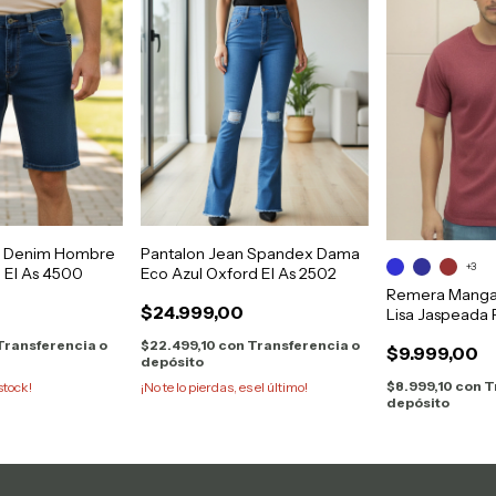
n Denim Hombre
Pantalon Jean Spandex Dama
+3
| El As 4500
Eco Azul Oxford El As 2502
Remera Manga 
$24.999,00
Lisa Jaspeada
Transferencia o
$22.499,10
con
Transferencia o
$9.999,00
depósito
$8.999,10
con
T
stock!
¡No te lo pierdas, es el último!
depósito