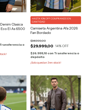
HASTA 10% OFF
COMPRANDO EN
CANTIDAD
Denim Clasica
Camiseta Argentina Afa 2026
 Eco El As 6500
Fan Bordado
$34.999,00
Transferencia o
$29.999,00
14
% OFF
$26.999,10
con
Transferencia o
tock!
depósito
¡Solo quedan
3
en stock!