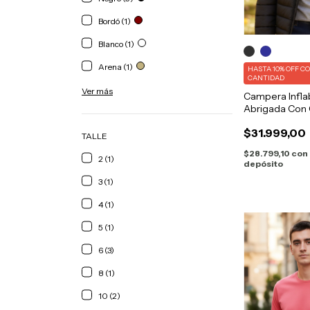
Bordó (1)
Blanco (1)
Arena (1)
HASTA 10% OFF
C
CANTIDAD
Ver más
Campera Infla
Abrigada Con
$31.999,00
TALLE
$28.799,10
con
2 (1)
depósito
3 (1)
4 (1)
5 (1)
6 (3)
8 (1)
10 (2)