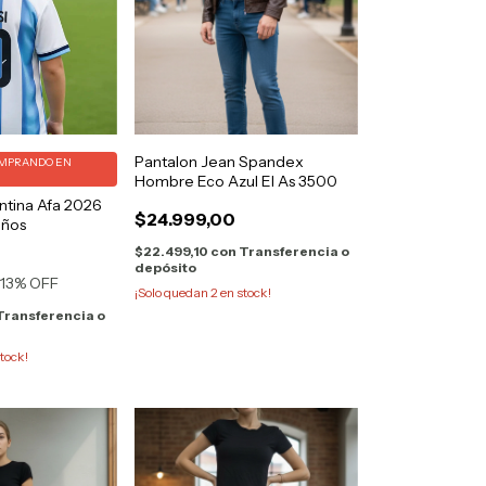
Pantalon Jean Spandex
MPRANDO EN
Hombre Eco Azul El As 3500
ntina Afa 2026
$24.999,00
iños
$22.499,10
con
Transferencia o
depósito
13
% OFF
¡Solo quedan
2
en stock!
Transferencia o
tock!