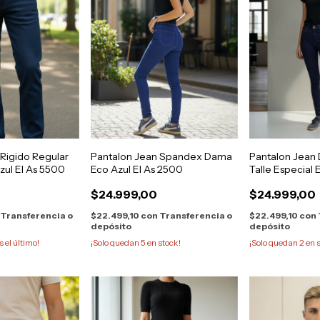
 Rigido Regular
Pantalon Jean Spandex Dama
Pantalon Jean
ul El As 5500
Eco Azul El As 2500
Talle Especial 
$24.999,00
$24.999,00
Transferencia o
$22.499,10
con
Transferencia o
$22.499,10
con
depósito
depósito
s el último!
¡Solo quedan
5
en stock!
¡Solo quedan
2
en s