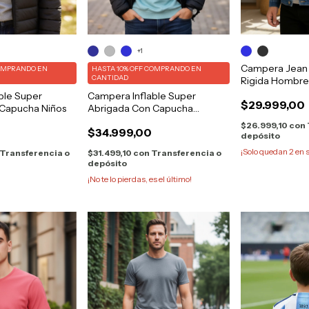
+1
Campera Jean 
OMPRANDO EN
HASTA 10% OFF
COMPRANDO EN
CANTIDAD
Rigida Hombre
ble Super
Campera Inflable Super
$29.999,00
 Capucha Niños
Abrigada Con Capucha
Bolsillos
$26.999,10
con
$34.999,00
depósito
¡Solo quedan
2
en s
Transferencia o
$31.499,10
con
Transferencia o
depósito
¡No te lo pierdas, es el último!