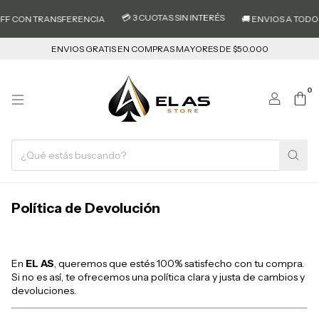
💳 3 CUOTAS SIN INTERÉS
FF CON TRANSFERENCIA
🚚 ENVIOS A TODO E
ENVIOS GRATIS EN COMPRAS MAYORES DE $50.000
0
Política de Devolución
En
EL AS
, queremos que estés 100% satisfecho con tu compra.
Si no es así, te ofrecemos una política clara y justa de cambios y
devoluciones.