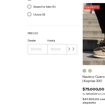
Shoes For Men (5)
GRATIS
Utzzia (3)
PRECIO
Desde
Hasta
Nautico Cuer
| Koprise 330
$75.000,00
3
x
$25.000,00
sin in
$67.500,00
co
depósito