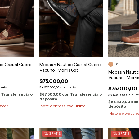
o Casual Cuero |
Mocasin Nautico Casual Cuero
+1
Vacuno | Morris 655
Mocasin Nauti
Vacuno | Morri
$75.000,00
terés
3
x
$25.000,00
sin interés
$75.000,00
n
Transferencia o
$67.500,00
con
Transferencia o
3
x
$25.000,00
sin in
depósito
$67.500,00
con
stock!
¡No te lo pierdas, es el último!
depósito
¡No te lo pierdas, e
GRATIS
GRATIS