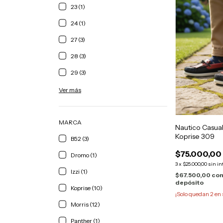
23 (1)
24 (1)
27 (3)
28 (3)
29 (3)
Ver más
MARCA
Nautico Casua
Koprise 309
B52 (3)
$75.000,00
Dromo (1)
3
x
$25.000,00
sin in
Izzi (1)
$67.500,00
co
depósito
Koprise (10)
¡Solo quedan
2
en 
Morris (12)
Panther (1)