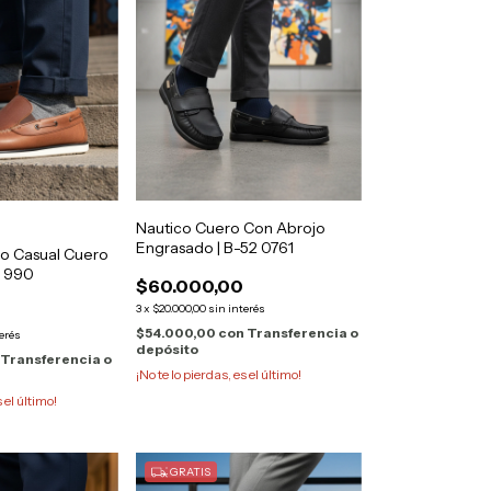
Nautico Cuero Con Abrojo
Engrasado | B-52 0761
co Casual Cuero
s 990
$60.000,00
3
x
$20.000,00
sin interés
$54.000,00
con
Transferencia o
terés
depósito
Transferencia o
¡No te lo pierdas, es el último!
s el último!
GRATIS