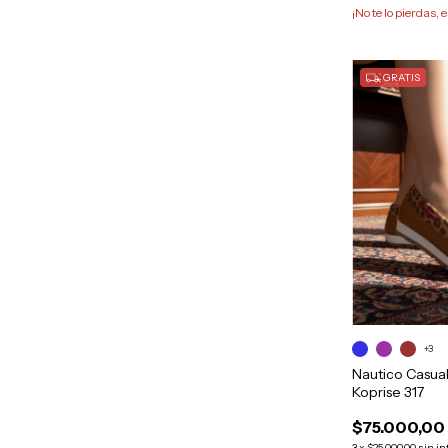
¡No te lo pierdas, e
GRATIS
+3
Nautico Casua
Koprise 317
$75.000,00
3
x
$25.000,00
sin in