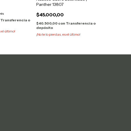
Panther 13807
rés
$45.000,00
Transferencia o
$40.500,00
con
Transferencia o
depósito
s el último!
¡No te lo pierdas, es el último!