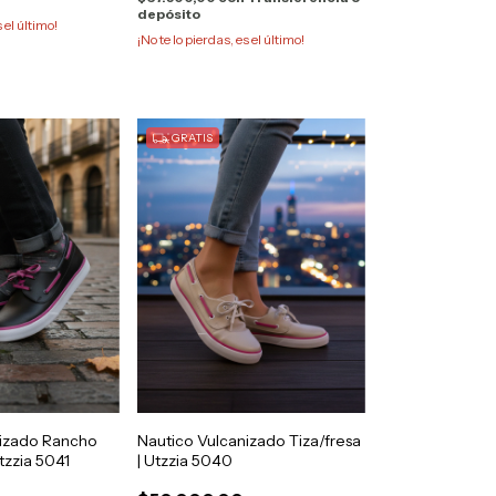
depósito
s el último!
¡No te lo pierdas, es el último!
GRATIS
nizado Rancho
Nautico Vulcanizado Tiza/fresa
tzzia 5041
| Utzzia 5040