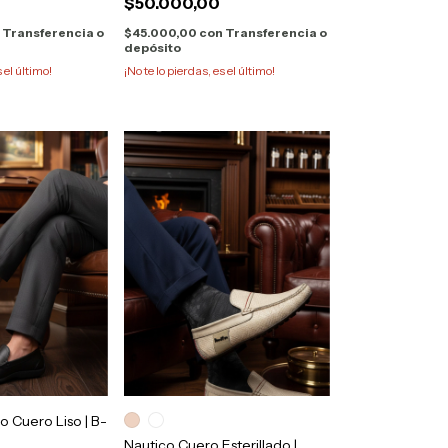
$50.000,00
n
Transferencia o
$45.000,00
con
Transferencia o
depósito
s el último!
¡No te lo pierdas, es el último!
o Cuero Liso | B-
Nautico Cuero Esterillado |