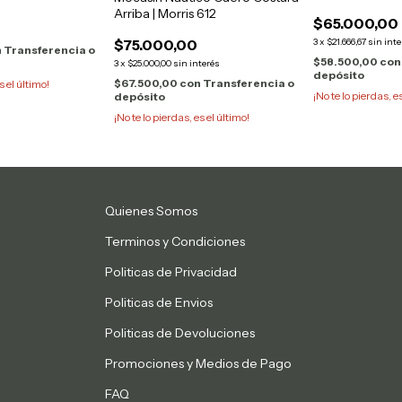
Arriba | Morris 612
$65.000,00
$75.000,00
3
x
$21.666,67
sin inte
n
Transferencia o
$58.500,00
con
3
x
$25.000,00
sin interés
depósito
$67.500,00
con
Transferencia o
s el último!
¡No te lo pierdas, e
depósito
¡No te lo pierdas, es el último!
Quienes Somos
Terminos y Condiciones
Politicas de Privacidad
Politicas de Envios
Politicas de Devoluciones
Promociones y Medios de Pago
FAQ