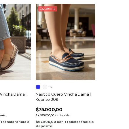
GRATIS
+2
 Vincha Dama |
Nautico Cuero Vincha Dama |
Koprise 308
$75.000,00
terés
3
x
$25.000,00
sin interés
Transferencia o
$67.500,00
con
Transferencia o
depósito