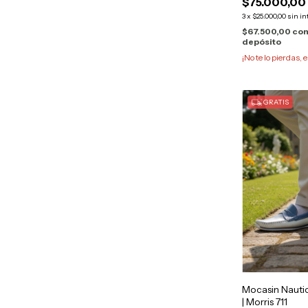
$75.000,00
3
x
$25.000,00
sin in
$67.500,00
co
depósito
¡No te lo pierdas, e
GRATIS
Mocasin Nauti
| Morris 711