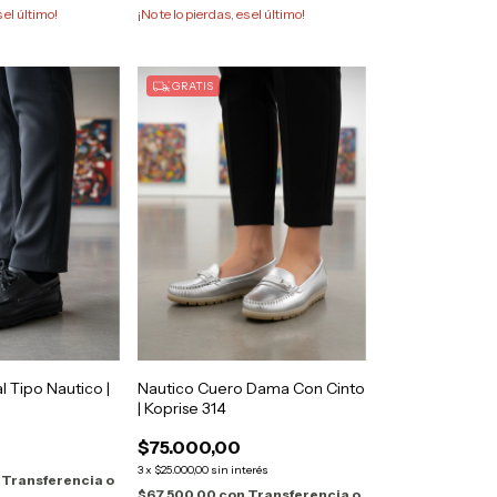
s el último!
¡No te lo pierdas, es el último!
GRATIS
l Tipo Nautico |
Nautico Cuero Dama Con Cinto
| Koprise 314
$75.000,00
3
x
$25.000,00
sin interés
Transferencia o
$67.500,00
con
Transferencia o