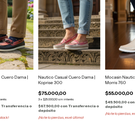
l Cuero Dama |
Nautico Casual Cuero Dama |
Mocasin Nautic
Koprise 300
Morris 760
$75.000,00
$55.000,00
terés
3
x
$25.000,00
sin interés
$49.500,00
con
n
Transferencia o
$67.500,00
con
Transferencia o
depósito
depósito
¡No te lo pierdas, e
stock!
¡No te lo pierdas, es el último!