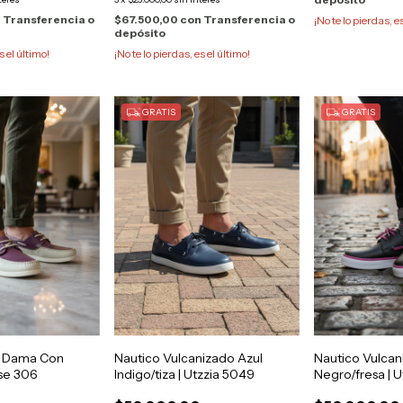
n
Transferencia o
$67.500,00
con
Transferencia o
¡No te lo pierdas, e
depósito
s el último!
¡No te lo pierdas, es el último!
GRATIS
GRATIS
o Dama Con
Nautico Vulcanizado Azul
Nautico Vulca
ise 306
Indigo/tiza | Utzzia 5049
Negro/fresa | U