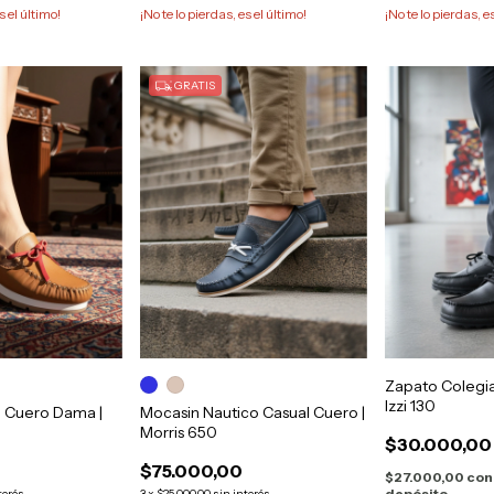
s el último!
¡No te lo pierdas, es el último!
¡No te lo pierdas, e
GRATIS
Zapato Colegia
Izzi 130
l Cuero Dama |
Mocasin Nautico Casual Cuero |
Morris 650
$30.000,00
$75.000,00
$27.000,00
con
depósito
terés
3
x
$25.000,00
sin interés