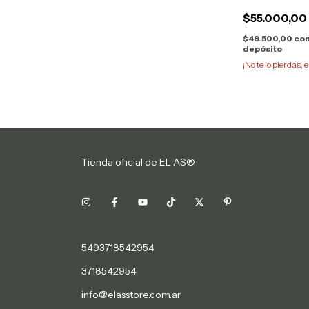
$55.000,00
$49.500,00
co
depósito
¡No te lo pierdas, e
Tienda oficial de EL AS®
5493718542954
3718542954
info@elasstore.com.ar