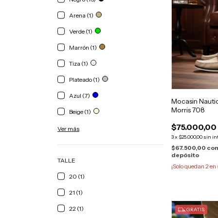
Arena (1)
Verde (1)
Marrón (1)
Tiza (1)
Plateado (1)
Azul (7)
Mocasin Nautic
Morris 708
Beige (1)
$75.000,00
Ver más
3
x
$25.000,00
sin in
$67.500,00
co
depósito
TALLE
¡Solo quedan
2
en 
20 (1)
21 (1)
22 (1)
GRATIS