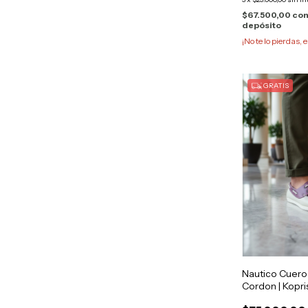
$67.500,00
co
depósito
¡No te lo pierdas, e
GRATIS
Nautico Cuer
Cordon | Kopr