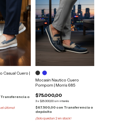
o Casual Cuero |
Mocasin Nautico Cuero
Pompom | Morris 685
$75.000,00
Transferencia o
3
x
$25.000,00
sin interés
$67.500,00
con
Transferencia o
s el último!
depósito
¡Solo quedan
2
en stock!