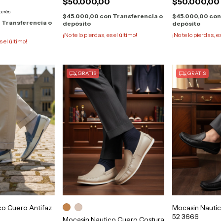
$50.000,00
$50.000,00
terés
$45.000,00
con
Transferencia o
$45.000,00
co
n
Transferencia o
depósito
depósito
¡No te lo pierdas, es el último!
¡No te lo pierdas, e
s el último!
GRATIS
GRATIS
co Cuero Antifaz
Mocasin Nautic
52 3666
Mocasin Nautico Cuero Costura