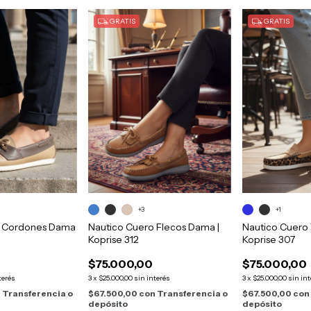
GRATIS
GRATIS
+3
+1
o Cordones Dama
Nautico Cuero Flecos Dama |
Nautico Cuero
Koprise 312
Koprise 307
$75.000,00
$75.000,00
terés
3
x
$25.000,00
sin interés
3
x
$25.000,00
sin in
n
Transferencia o
$67.500,00
con
Transferencia o
$67.500,00
con
depósito
depósito