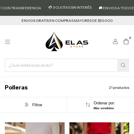
💳 3 CUOTAS SIN INTERÉS
 TRANSFERENCIA
🚚 ENVIOS A TODO EL PAIS
ENVIOS GRATIS EN COMPRAS MAYORES DE $50.000
0
Polleras
21 productos
Ordenar por:
Filtrar
Más vendidos