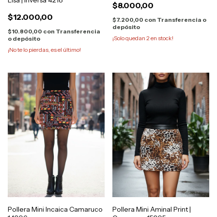
$8.000,00
$12.000,00
$7.200,00
con
Transferencia o
depósito
$10.800,00
con
Transferencia
¡Solo quedan
2
en stock!
o depósito
¡No te lo pierdas, es el último!
Pollera Mini Incaica Camaruco
Pollera Mini Aminal Print |