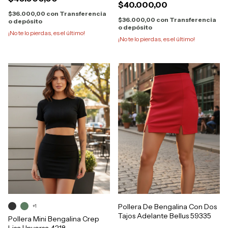
$40.000,00
$36.000,00
con
Transferencia
$36.000,00
con
Transferencia
o depósito
o depósito
¡No te lo pierdas, es el último!
¡No te lo pierdas, es el último!
Pollera De Bengalina Con Dos
+1
Tajos Adelante Bellus 59335
Pollera Mini Bengalina Crep
Lisa | Inversa 4218