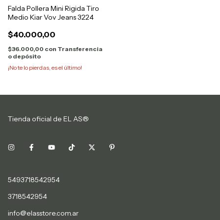
Falda Pollera Mini Rigida Tiro
Medio Kiar Vov Jeans 3224
$40.000,00
$36.000,00
con
Transferencia
o depósito
¡No te lo pierdas, es el último!
Tienda oficial de EL AS®
5493718542954
3718542954
info@elasstore.com.ar