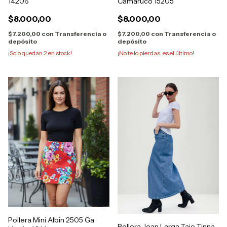
14206
Camaruco 15205
$8.000,00
$8.000,00
$7.200,00
con
Transferencia o
$7.200,00
con
Transferencia o
depósito
depósito
¡Solo quedan
2
en stock!
¡No te lo pierdas, es el último!
Pollera Mini Albin 2505 Ga
Pollera Jean Larga Tajo Tinna