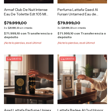
Armaf Club De Nuit Intense
Perfuma Lattafa Qaed Al
Eau De Toilette Edt 105 Ml
Fursan Untamed Eau de
Para H
Parfum 90ml
$79.999,00
$79.999,00
3
x
$26.666,33
sin interés
3
x
$26.666,33
sin interés
$71.999,10
con
Transferencia o
$71.999,10
con
Transferencia o
depósito
depósito
¡No te lo pierdas, es el último!
¡No te lo pierdas, es el último!
GRATIS
GRATIS
Asad Lattafa Perfume Unisex
Lattafa Badee Al Oud Honor