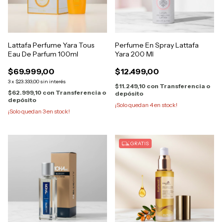
Lattafa Perfume Yara Tous
Perfume En Spray Lattafa
Eau De Parfum 100ml
Yara 200 Ml
$69.999,00
$12.499,00
3
x
$23.333,00
sin interés
$11.249,10
con
Transferencia o
$62.999,10
con
Transferencia o
depósito
depósito
¡Solo quedan
4
en stock!
¡Solo quedan
3
en stock!
GRATIS