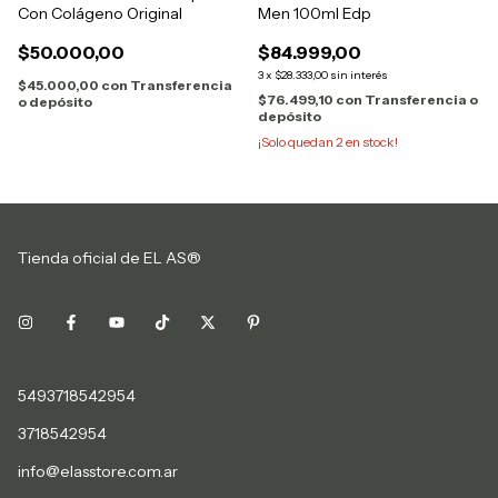
Con Colágeno Original
Men 100ml Edp
$50.000,00
$84.999,00
3
x
$28.333,00
sin interés
$45.000,00
con
Transferencia
$76.499,10
con
Transferencia o
o depósito
depósito
¡Solo quedan
2
en stock!
Tienda oficial de EL AS®
5493718542954
3718542954
info@elasstore.com.ar