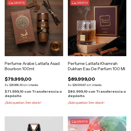
GRATIS
GRATIS
Perfume Arabe Lattafa Asad
Perfume Lattafa Khamrah
Bourbon 100ml
Dukhan Eau De Parfum 100 Ml
$79.999,00
$89.999,00
3
x
$26.666,33
sin interés
3
x
$29.999,67
sin interés
$71.999,10
con
Transferencia o
$80.999,10
con
Transferencia o
depósito
depósito
¡Solo quedan
3
en stock!
¡Solo quedan
3
en stock!
GRATIS