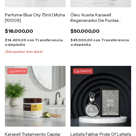
Perfume Blue City 75ml | Moha
Óleo Aceite Karseell
[10009]
Regenerador De Puntas
Abiertas Original
$16.000,00
$50.000,00
$14.400,00
con
Transferencia
$45.000,00
con
Transferencia
o depósito
o depósito
¡Solo quedan
4
en stock!
GRATIS
GRATIS
Karseell Tratamiento Capilar
Lattafa Fakhar Pride Of Lattafa