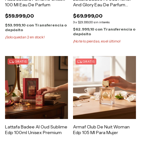
100 Ml Eau De Parfum
And Glory Eau De Parfum
100ml
$59.999,00
$69.999,00
3
x
$23.333,00
sin interés
$53.999,10
con
Transferencia o
$62.999,10
con
Transferencia o
depósito
depósito
¡Solo quedan
2
en stock!
¡No te lo pierdas, es el último!
GRATIS
GRATIS
Lattafa Badee Al Oud Sublime
Armaf Club De Nuit Woman
Edp 100ml Unisex Premium
Edp 105 Ml Para Mujer