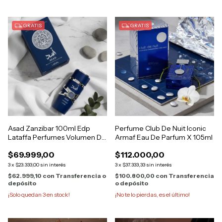
GRATIS
GRATIS
Asad Zanzibar 100ml Edp
Perfume Club De Nuit Iconic
Lataffa Perfumes Volumen De
Armaf Eau De Parfum X 105ml
La Unida
$69.999,00
$112.000,00
3
x
$23.333,00
sin interés
3
x
$37.333,33
sin interés
$62.999,10
con
Transferencia o
$100.800,00
con
Transferencia
depósito
o depósito
¡Solo quedan
3
en stock!
¡No te lo pierdas, es el último!