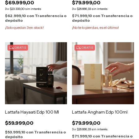
$69.999,00
$79.999,00
3
x
$23.333,00
sin interés
3
x
$26.666,33
sin interés
$62.999,10
con
Transferencia o
$71.999,10
con
Transferencia o
depósito
depósito
¡Solo quedan
3
en stock!
¡No te lo pierdas, es el último!
GRATIS
GRATIS
Lattafa Hayaati Edp 100 Ml
Lattafa Angham Edp 100ml
$59.999,00
$79.999,00
3
x
$26.666,33
sin interés
$53.999,10
con
Transferencia o
$71.999,10
con
Transferencia o
depósito