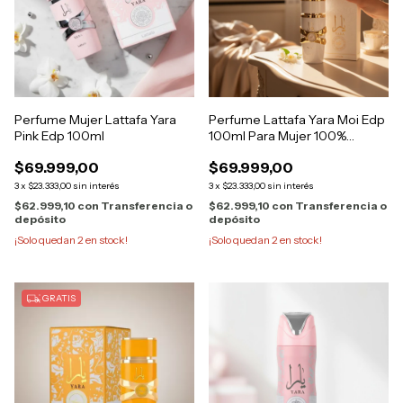
Perfume Mujer Lattafa Yara
Perfume Lattafa Yara Moi Edp
Pink Edp 100ml
100ml Para Mujer 100%
Auténtico
$69.999,00
$69.999,00
3
x
$23.333,00
sin interés
3
x
$23.333,00
sin interés
$62.999,10
con
Transferencia o
$62.999,10
con
Transferencia o
depósito
depósito
¡Solo quedan
2
en stock!
¡Solo quedan
2
en stock!
GRATIS