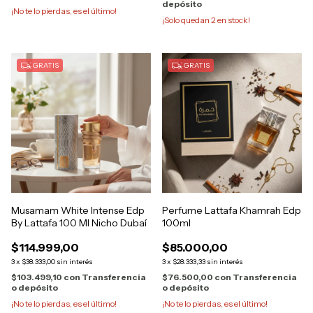
depósito
¡No te lo pierdas, es el último!
¡Solo quedan
2
en stock!
GRATIS
GRATIS
Musamam White Intense Edp
Perfume Lattafa Khamrah Edp
By Lattafa 100 Ml Nicho Dubaí
100ml
$114.999,00
$85.000,00
3
x
$38.333,00
sin interés
3
x
$28.333,33
sin interés
$103.499,10
con
Transferencia
$76.500,00
con
Transferencia
o depósito
o depósito
¡No te lo pierdas, es el último!
¡No te lo pierdas, es el último!