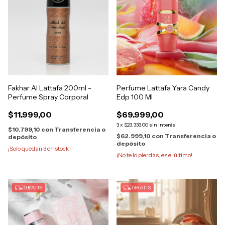
Fakhar Al Lattafa 200ml -
Perfume Lattafa Yara Candy
Perfume Spray Corporal
Edp 100 Ml
$11.999,00
$69.999,00
3
x
$23.333,00
sin interés
$10.799,10
con
Transferencia o
$62.999,10
con
Transferencia o
depósito
depósito
¡Solo quedan
3
en stock!
¡No te lo pierdas, es el último!
GRATIS
GRATIS