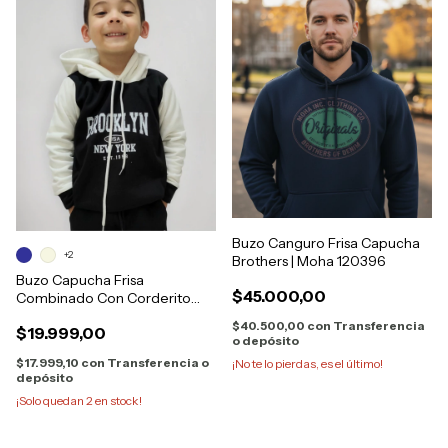
Buzo Canguro Frisa Capucha
+2
Brothers | Moha 120396
Buzo Capucha Frisa
$45.000,00
Combinado Con Corderito
Brooklin Niño
$40.500,00
con
Transferencia
$19.999,00
o depósito
$17.999,10
con
Transferencia o
¡No te lo pierdas, es el último!
depósito
¡Solo quedan
2
en stock!