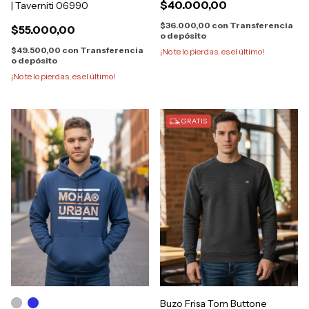
$40.000,00
| Taverniti 06990
$36.000,00
con
Transferencia
$55.000,00
o depósito
$49.500,00
con
Transferencia
¡No te lo pierdas, es el último!
o depósito
¡No te lo pierdas, es el último!
GRATIS
Buzo Frisa Tom Buttone