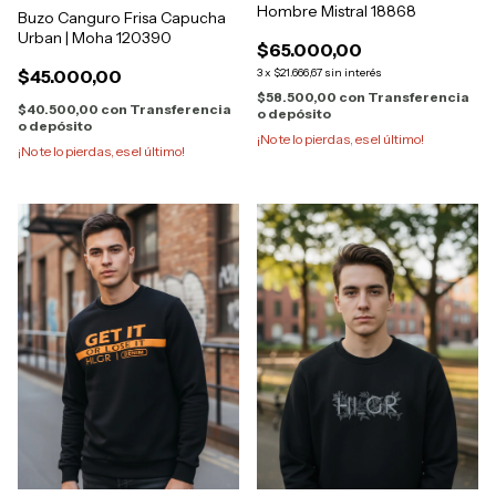
Hombre Mistral 18868
Buzo Canguro Frisa Capucha
Urban | Moha 120390
$65.000,00
$45.000,00
3
x
$21.666,67
sin interés
$58.500,00
con
Transferencia
$40.500,00
con
Transferencia
o depósito
o depósito
¡No te lo pierdas, es el último!
¡No te lo pierdas, es el último!