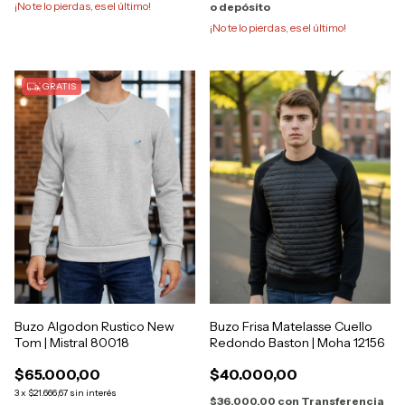
¡No te lo pierdas, es el último!
o depósito
¡No te lo pierdas, es el último!
GRATIS
Buzo Algodon Rustico New
Buzo Frisa Matelasse Cuello
Tom | Mistral 80018
Redondo Baston | Moha 12156
$65.000,00
$40.000,00
3
x
$21.666,67
sin interés
$36.000,00
con
Transferencia