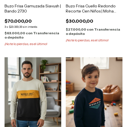
Buzo Frisa Gamuzada Siavush |
Buzo Frisa Cuello Redondo
Bando 2730
Recorte Cen Niños | Moha
321013
$70.000,00
$30.000,00
3
x
$23.333,33
sin interés
$27.000,00
con
Transferencia
$63.000,00
con
Transferencia
o depósito
o depósito
¡No te lo pierdas, es el último!
¡No te lo pierdas, es el último!