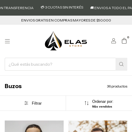
💳 3 CUOTAS SIN INTERÉS
SFERENCIA
🚚 ENVIOS A TODO EL PAIS
💸 
ENVIOS GRATIS EN COMPRAS MAYORES DE $50.000
0
Buzos
36 productos
Ordenar por:
Filtrar
Más vendidos