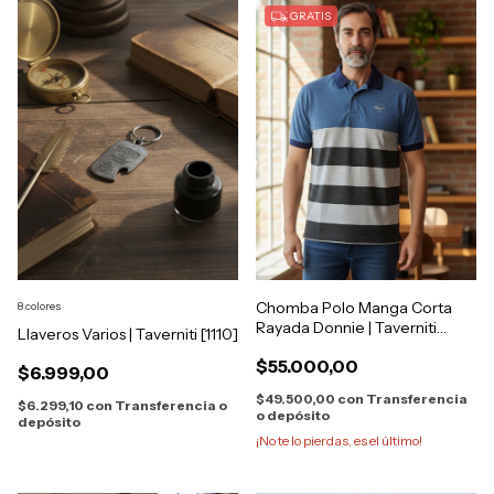
GRATIS
Chomba Polo Manga Corta
8 colores
Rayada Donnie | Taverniti
Llaveros Varios | Taverniti [1110]
05988
$55.000,00
$6.999,00
$49.500,00
con
Transferencia
$6.299,10
con
Transferencia o
o depósito
depósito
¡No te lo pierdas, es el último!