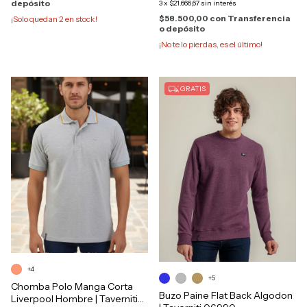
depósito
3
x
$21.666,67
sin interés
$58.500,00
con
Transferencia
¡Solo quedan
2
en stock!
o depósito
¡No te lo pierdas, es el último!
GRATIS
+4
+5
Chomba Polo Manga Corta
Buzo Paine Flat Back Algodon
Liverpool Hombre | Taverniti