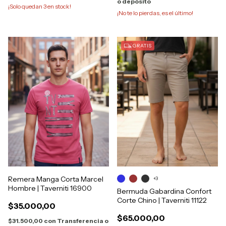
o depósito
¡Solo quedan
3
en stock!
¡No te lo pierdas, es el último!
GRATIS
Remera Manga Corta Marcel
+3
Hombre | Taverniti 16900
Bermuda Gabardina Confort
Corte Chino | Taverniti 11122
$35.000,00
$65.000,00
$31.500,00
con
Transferencia o