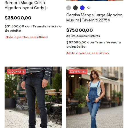
Remera Manga Corta
Algodon Inyect Cody |
+2
Taverniti 17704
Camisa Manga Larga Algodon
$35.000,00
Muslim | Taverniti 22754
$31.500,00
con
Transferencia o
$75.000,00
depósito
3
x
$25.000,00
sin interés
¡No te lo pierdas, es el último!
$67.500,00
con
Transferencia
o depósito
¡No te lo pierdas, es el último!
GRATIS
GRATIS