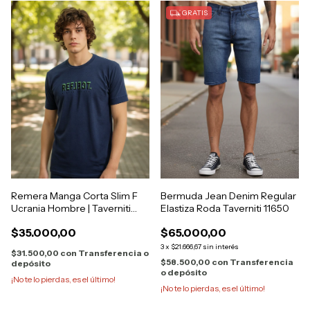
GRATIS
Remera Manga Corta Slim F
Bermuda Jean Denim Regular
Ucrania Hombre | Taverniti
Elastiza Roda Taverniti 11650
05774
$35.000,00
$65.000,00
3
x
$21.666,67
sin interés
$31.500,00
con
Transferencia o
$58.500,00
con
Transferencia
depósito
o depósito
¡No te lo pierdas, es el último!
¡No te lo pierdas, es el último!