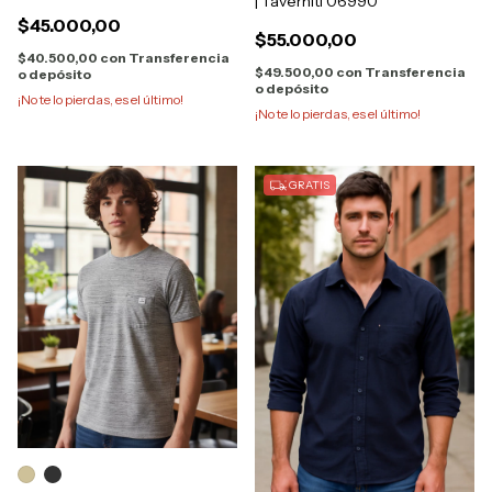
| Taverniti 06990
19772
$45.000,00
$55.000,00
$40.500,00
con
Transferencia
$49.500,00
con
Transferencia
o depósito
o depósito
¡No te lo pierdas, es el último!
¡No te lo pierdas, es el último!
GRATIS