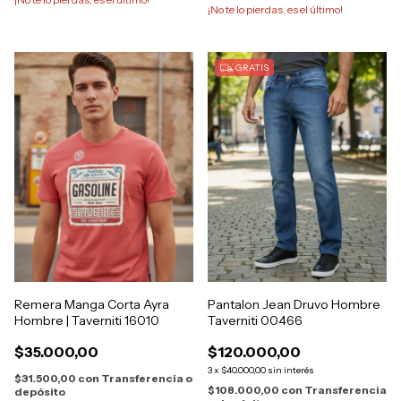
¡No te lo pierdas, es el último!
GRATIS
Remera Manga Corta Ayra
Pantalon Jean Druvo Hombre
Hombre | Taverniti 16010
Taverniti 00466
$35.000,00
$120.000,00
3
x
$40.000,00
sin interés
$31.500,00
con
Transferencia o
$108.000,00
con
Transferencia
depósito