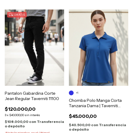
GRATIS
Pantalon Gabardina Corte
+1
Jean Regular Taverniti 11100
Chomba Polo Manga Corta
Tanzania Dama | Taverniti
$120.000,00
04517
3
x
$40.000,00
sin interés
$45.000,00
$108.000,00
con
Transferencia
$40.500,00
con
Transferencia
o depósito
o depósito
¡No te lo pierdas, es el último!