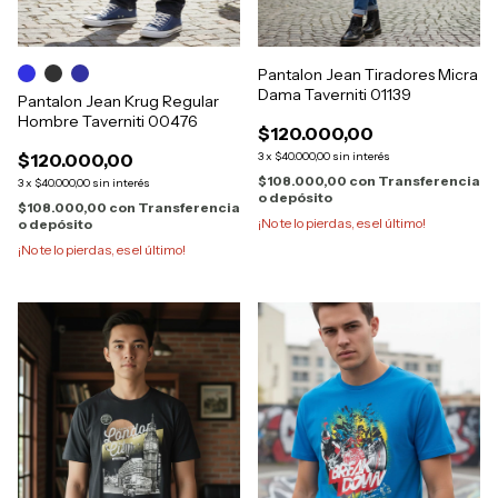
Pantalon Jean Tiradores Micra
Dama Taverniti 01139
Pantalon Jean Krug Regular
Hombre Taverniti 00476
$120.000,00
$120.000,00
3
x
$40.000,00
sin interés
$108.000,00
con
Transferencia
3
x
$40.000,00
sin interés
o depósito
$108.000,00
con
Transferencia
¡No te lo pierdas, es el último!
o depósito
¡No te lo pierdas, es el último!