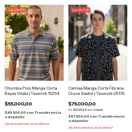
GRATIS
GRATIS
Chomba Polo Manga Corta
Camisa Manga Corta Fibrana
Rayas Vitalis | Taverniti 15294
Cruce Sastre | Taverniti 26176
$55.000,00
$75.000,00
3
x
$25.000,00
sin interés
$49.500,00
con
Transferencia
$67.500,00
con
Transferencia
o depósito
o depósito
¡No te lo pierdas, es el último!
¡No te lo pierdas, es el último!